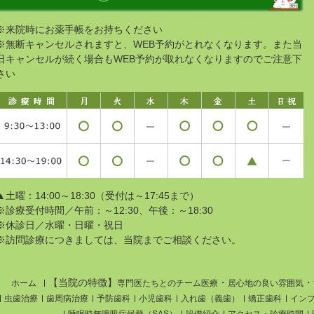
※来院時にお薬手帳をお持ちください
※無断キャンセルされますと、WEB予約がとれなくなります。また当
日キャンセルが続く場合もWEB予約が取れなくなりますのでご注意下
さい
▲土曜：14:00～18:30（受付は～17:45まで）
※診療受付時間／
午前：～12:30、午後：～18:30
※休診日／水曜・日曜・祝日
※訪問診療につきましては、当院までご相談ください。
【当院の特徴】
・
・
ホーム
専門医たちとのチーム医療
居心地の良い雰囲気
虫歯治療
歯周病治療
予防歯科
小児歯科
入れ歯（義歯）
矯正歯科
イン