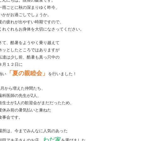
こんにちは。院長の飯泉です。
一雨ごとに秋の深まりゆく昨今、
いかがお過ごしでしょうか。
夏の疲れが出やすい時期ですので、
くれぐれもお身体を大切になさってください。
さて、酷暑をようやく乗り越えて
ホッとしたところではありますが
私達は少し前、酷暑も真っ只中の
８月１２日に
「夏の親睦会」
熱い
を行いました！
4月から増えた仲間たち、
歯科医師の先生が2人、
衛生士が1人の歓迎会がまだだったため、
夏休み前の暑気払いと兼ねた
食事会です。
場所は、今までみんなに人気のあった
わだ家
和田アキ子さんのお店、
を選びました。