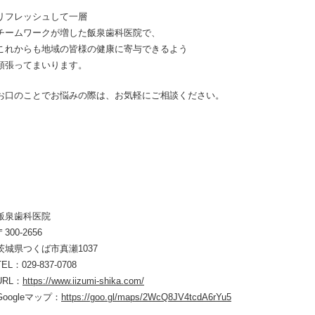
リフレッシュして一層
チームワークが増した飯泉歯科医院で、
これからも地域の皆様の健康に寄与できるよう
頑張ってまいります。
お口のことでお悩みの際は、お気軽にご相談ください。
飯泉歯科医院
〒300-2656
茨城県つくば市真瀬1037
TEL：029-837-0708
URL：
https://www.iizumi-shika.com/
Googleマップ：
https://goo.gl/maps/2WcQ8JV4tcdA6rYu5