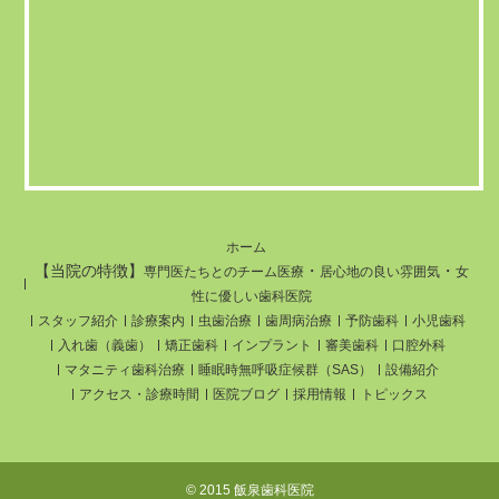
ホーム
【当院の特徴】
・
・
専門医たちとのチーム医療
居心地の良い雰囲気
女
性に優しい歯科医院
スタッフ紹介
診療案内
虫歯治療
歯周病治療
予防歯科
小児歯科
入れ歯（義歯）
矯正歯科
インプラント
審美歯科
口腔外科
マタニティ歯科治療
睡眠時無呼吸症候群（SAS）
設備紹介
アクセス・診療時間
医院ブログ
採用情報
トピックス
© 2015 飯泉歯科医院