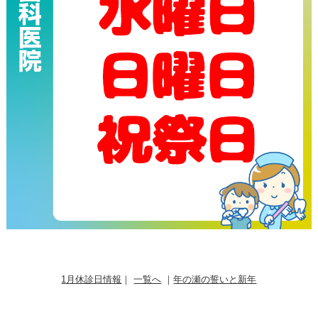
1月休診日情報
｜
一覧へ
｜
年の瀬の誓いと新年